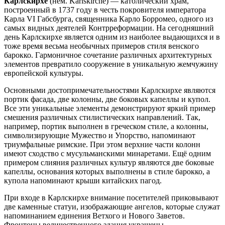
Карлскирхе
(нем. Karlskirche) — католический храм,
построенный в 1737 году в честь покровителя императора
Карла VI Габсбурга, священника Карло Борромео, одного из
самых видных деятелей Контрреформации. На сегодняшний
день Карлскирхе является одним из наиболее выдающихся и в
тоже время весьма необычных примеров стиля венского
барокко. Гармоничное сочетание различных архитектурных
элементов превратило сооружение в уникальную жемчужину
европейской культуры.
Основными достопримечательностями Карлскирхе являются
портик фасада, две колонны, две боковых капеллы и купол.
Все эти уникальные элементы демонстрируют яркий пример
смешения различных стилистических направлений. Так,
например, портик выполнен в греческом стиле, а колонны,
символизирующие Мужество и Упорство, напоминают
триумфальные римские. При этом верхние части колонн
имеют сходство с мусульманскими минаретами. Ещё одним
примером слияния различных культур являются две боковые
капеллы, основания которых выполнены в стиле барокко, а
купола напоминают крыши китайских пагод.
При входе в Карлскирхе внимание посетителей приковывают
две каменные статуи, изображающие ангелов, которые служат
напоминанием единения Ветхого и Нового Заветов.
Фронтоны величественного здания украшены