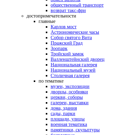
общественный транспорт
возврат такс-фри
достопримечательности
главные
Карлов мост
Астрономические часы
Собор святого Вита
Пражский Град
Зоопарк
Тройский замок
Валленштейнский дворец
Национальная галерея
Национальный музей
Столичная галерея
по тематике
музеи, экспозиции
дворцы, особняки
церкви, соборы
галереи, выставки
дома, здания
сады, парки
площади, улицы
военная тематика
памятники, скульптуры