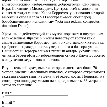
аллегорическими изображениями добродетелей: Смирение,
Вера, Покаяние и Милосердие. Центром всей композиции
является статуя святого Карла Борромео, у основания которой
высечены слова Карла VI Габсбурга: «Мой обет перед
богобоязненными исполнился» (Vota mea reddam conspectus
timentium Deum).
Храм, ныне действующий как музей, поражает и внутренним
великолепием. Фрески и иконы повествуют гостям как о
самом священнике Борромео, так и о христианских качествах:
храбрости, справедливости, умеренности и благоразумии.
Пышность интерьера венчает главный алтарь, украшенный
лепным барельефом с изображениями святого Карла Борромео
в окружении херувимов и ангелов.
Внушительный храм, высота которого достигает более 70
метров, увенчан массивным куполом, с которого открываются
захватывающие виды на Вену и её окрестности. Подняться на
смотровую площадку можно на лифте до высоты 33 метра, а
затем по лестнице.
Имя *
*
E-mail *
*