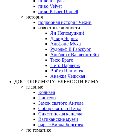
пиво в Праге
пиво Velvet
пиво Pilsner Urquell
история
подробная история Чехии
известные личности
Ян Непомуцкий
Давид Черны
Альфонс Муха
Рудольф II Габсбург
Альбрехт Валленштейн
Тихо Браге
Петр Парлерж
Войта Напрстек
Анежка Чешская
ДОСТОПРИМЕЧАТЕЛЬНОСТИ РИМА
главные
Колизей
Пантеон
Замок святого Ангела
Собор святого Петра
Сикстинская капелла
Ватиканские музеи
парк «Вилла Боргезе»
по тематике