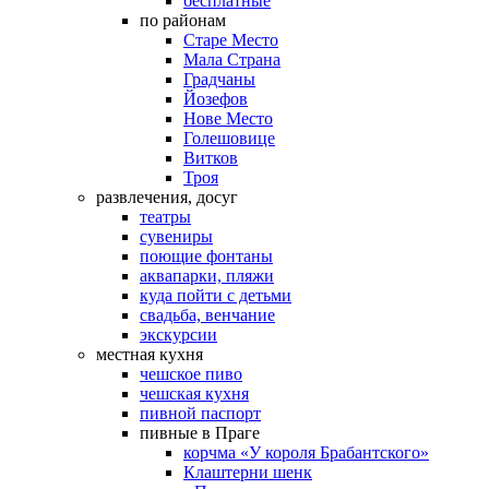
бесплатные
по районам
Старе Место
Мала Страна
Градчаны
Йозефов
Нове Место
Голешовице
Витков
Троя
развлечения, досуг
театры
сувениры
поющие фонтаны
аквапарки, пляжи
куда пойти с детьми
свадьба, венчание
экскурсии
местная кухня
чешское пиво
чешская кухня
пивной паспорт
пивные в Праге
корчма «У короля Брабантского»
Клаштерни шенк