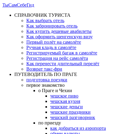
ТыСамСебеГид
СПРАВОЧНИК ТУРИСТА
Как выбрать отель
Как забронировать отель
Как купить дешевые авабилеты
Как оформить шенгенскую визу
Первый полёт на самолёте
Ручная кладь в самолёте
Регистрируемый багаж в самолёте
Регистрация на рейс самолёта
Как перенести длительный перелёт
Возврат такс-фри
ПУТЕВОДИТЕЛЬ ПО ПРАГЕ
подготовка поездки
первое знакомство
о Праге и Чехии
чешское пиво
чешская кухня
чешские деньги
чешские праздники
чешский разговорник
по приезду
как добраться из аэропорта
обмен валюты