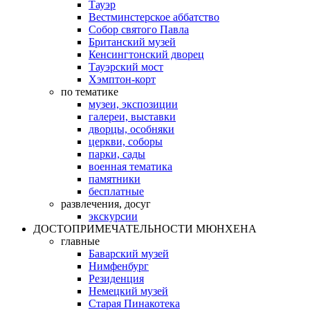
Тауэр
Вестминстерское аббатство
Собор святого Павла
Британский музей
Кенсингтонский дворец
Тауэрский мост
Хэмптон-корт
по тематике
музеи, экспозиции
галереи, выставки
дворцы, особняки
церкви, соборы
парки, сады
военная тематика
памятники
бесплатные
развлечения, досуг
экскурсии
ДОСТОПРИМЕЧАТЕЛЬНОСТИ МЮНХЕНА
главные
Баварский музей
Нимфенбург
Резиденция
Немецкий музей
Старая Пинакотека