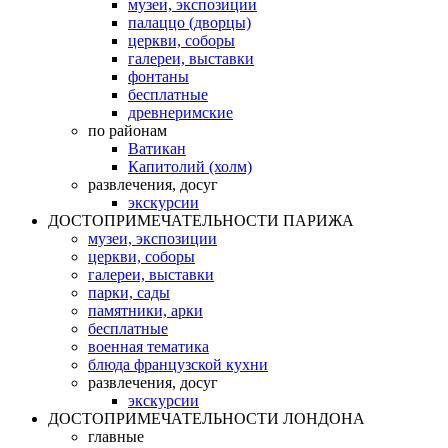
музеи, экспозиции
палаццо (дворцы)
церкви, соборы
галереи, выставки
фонтаны
бесплатные
древнеримские
по районам
Ватикан
Капитолий (холм)
развлечения, досуг
экскурсии
ДОСТОПРИМЕЧАТЕЛЬНОСТИ ПАРИЖА
музеи, экспозиции
церкви, соборы
галереи, выставки
парки, сады
памятники, арки
бесплатные
военная тематика
блюда французской кухни
развлечения, досуг
экскурсии
ДОСТОПРИМЕЧАТЕЛЬНОСТИ ЛОНДОНА
главные