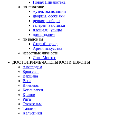
Новая Пинакотека
по тематике
музеи, экспозиции
дворцы, особняки
церкви, соборы
галереи, выставки
площади, улицы
дома, здания
по районам
Старый город
Ареал искусства
известные личности
Лола Монтес
ДОСТОПРИМЕЧАТЕЛЬНОСТИ ЕВРОПЫ
Амстердам
Брюссель
Варшава
Вена
Вильнюс
Копенгаген
Краков
Рига
Стокгольм
Таллин
Хельсинки