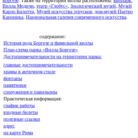
Боргезе
. Также на территории виллы расположены:
Биопарк
,
Вилла Медичи
,
театр «Глобус»
,
Зоологический музей
,
Музей
Карло Билотти
,
Музей искусства этрусков
,
дом-музей Пьетро
Каноника
,
Национальная галерея современного искусства
.
содержание:
История рода Боргезе и фамильной виллы
План-схема парка «Вилла Боргезе»
Достопримечательности на территории парка:
главные достопримечательности
храмы в античном стиле
фонтаны
памятники
сооружения и павильоны
Практическая информация:
график работы
входные билеты
полезные ссылки
адрес
на карте Рима