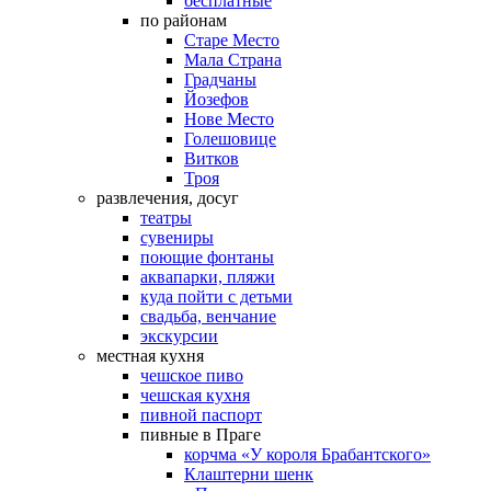
бесплатные
по районам
Старе Место
Мала Страна
Градчаны
Йозефов
Нове Место
Голешовице
Витков
Троя
развлечения, досуг
театры
сувениры
поющие фонтаны
аквапарки, пляжи
куда пойти с детьми
свадьба, венчание
экскурсии
местная кухня
чешское пиво
чешская кухня
пивной паспорт
пивные в Праге
корчма «У короля Брабантского»
Клаштерни шенк