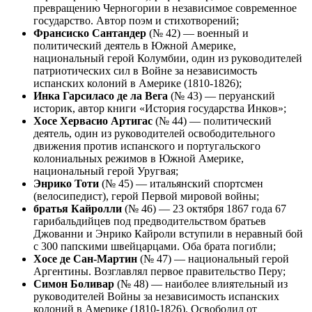
превращению Черногории в независимое современное
государство. Автор поэм и стихотворений;
Франсиско Сантандер
(№ 42) — военный и
политический деятель в Южной Америке,
национальный герой Колумбии, один из руководителей
патриотических сил в Войне за независимость
испанских колоний в Америке (1810-1826);
Инка Гарсиласо де ла Вега
(№ 43) — перуанский
историк, автор книги «История государства Инков»;
Хосе Хервасио Артигас
(№ 44) — политический
деятель, один из руководителей освободительного
движения против испанского и португальского
колониальных режимов в Южной Америке,
национальный герой Уругвая;
Энрико Тоти
(№ 45) — итальянский спортсмен
(велосипедист), герой Первой мировой войны;
братья Кайролли
(№ 46) — 23 октября 1867 года 67
гарибальдийцев под предводительством братьев
Джованни и Энрико Кайроли вступили в неравный бой
с 300 папскими швейцарцами. Оба брата погибли;
Хосе де Сан-Мартин
(№ 47) — национальный герой
Аргентины. Возглавлял первое правительство Перу;
Симон Боливар
(№ 48) — наиболее влиятельный из
руководителей Войны за независимость испанских
колоний в Америке (1810-1826). Освободил от