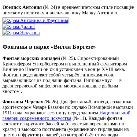
Обелиск Антония
(№ 24) в древнеегипетском стиле посвящён
римскому политику и военачальнику Марку Антонию.
Фонтаны в парке «Вилла Боргезе»
Фонтан морских лошадей
(№ 25). Спроектированный
Кристофером Унтербергером и выполненный скульптором
Винченцо Пачетти он был установлен в конце XVIII века.
Фонтан представляет собой четырёх гиппокампусов,
вырывающихся из-под чаши фонтана. Гиппокампус — в
древнегреческой мифологии морская лошадь с рыбьим
хвостом .
Фонтаны Черепах
(№ 26). Два фонтана-близнеца, созданные
архитектором Чезаре Баззани по случаю Всемирной выставки
1911 года, украшают лестницу перед зданием
Национальной
галереи современного искусства
(№ 11). Каждый фонтан
состоит из круглого бассейна (с восемью черепашками по
краям) и высокого постамента (украшенного гирляндами из
цветов и фруктов) с чашей, из которой бьёт струя воды.