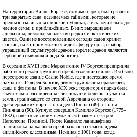
На территории Виллы Боргезе, помимо парка, было разбито
три закрытых сада, называемых тайными, которые не
предназначались для широкой публики, а исключительно для
членов семьи и приближённых. В них выращивали
апельсины, лимоны, множество редких и экзотических
цветов. Один из восстановленных сегодня садов хранит
фонтан, на котором можно увидеть фигуру орла, и забор,
украшенный скульптурой дракона (орёл и дракон являются
гербовой символикой рода Боргезе).
В середине XVIII века Маркантонио IV Боргезе предпринял
работы по реконструкции и преобразованию виллы. Им было
перестроено здание Casino Nobile, где в настоящее время
находится Галерея Боргезе, реконструированы оранжереи,
сады и фонтаны. В начале XIX века территория парка была
значительно расширена за счёт покупки большого участка
земли, граничащего со стеной Аврелиана со стороны
древнеримских ворот Порта дель Пополо (49) и Порта
Пинчиана (50). Купчую совершил Камилло Боргезе (1775–
1832), известный своим неудачным браком с сестрой
Наполеона, Полиной. После Камилло ландшафтная
планировка парка была преобразована согласно идеям
английского классицизма. Начиная с 1901 года, когда