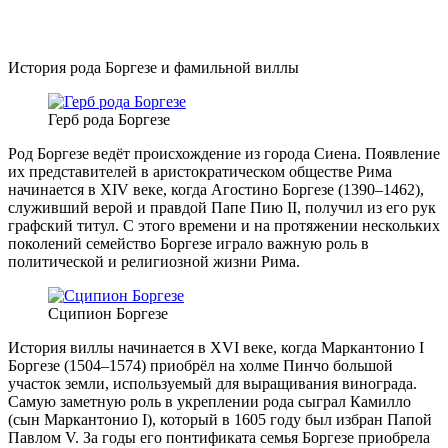
История рода Боргезе и фамильной виллы
Герб рода Боргезе
Род Боргезе ведёт происхождение из города Сиена. Появление
их представителей в аристократическом обществе Рима
начинается в XIV веке, когда Агостино Боргезе (1390–1462),
служивший верой и правдой Папе Пию II, получил из его рук
графский титул. С этого времени и на протяжении нескольких
поколений семейство Боргезе играло важную роль в
политической и религиозной жизни Рима.
Сципион Боргезе
История виллы начинается в XVI веке, когда Маркантонио I
Боргезе (1504–1574) приобрёл на холме Пинчо большой
участок земли, используемый для выращивания винограда.
Самую заметную роль в укреплении рода сыграл Камилло
(сын Маркантонио I), который в 1605 году был избран Папой
Павлом V. За годы его понтификата семья Боргезе приобрела