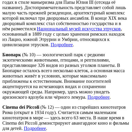
годах в стиле маньеризма для Папы Юлия III (отсюда её
название). Достопримечательность представляет собой лишь
малую часть прежней резиденции, архитектурный комплекс
которой включал три дворцовых ансамбля. В конце XIX века
дворцовый комплекс стал собственностью государства и в
нём разместился
Национальный музей искусства этрусков
,
основанный в 1889 году с целью хранения римских находок
из Лацио, южной Этрурии и Умбрии, относящихся к
цивилизации этрусков.
Подробнее
.
Биопарк
(№ 10) — зоологический парк с редкими
экзотическими животными, птицами, и рептилиями,
представляющие 326 видов из разных уголков планеты. В
Биопарке осталось всего несколько клеток, а основная масса
животных живёт в условиях, которые максимально
приближены к естественным. Внимание посетителей
акцентируется на исчезающих видах и сохранении
окружающей среды. Например, здесь можно увидеть
аризонского ядозуба или чёрного лемура.
Подробнее
.
Cinema dei Piccoli
(№ 12) — один из старейших кинотеатров
Рима (открыт в 1934 году). Считается самым маленьким
кинотеатром в мире — здесь всего 63 места. В наше время в
Cinema dei Piccoli демонстрируют авангардное кино и фильмы
для детей.
Подробнее
.