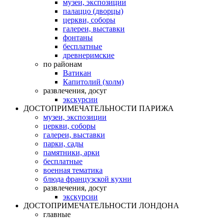
музеи, экспозиции
палаццо (дворцы)
церкви, соборы
галереи, выставки
фонтаны
бесплатные
древнеримские
по районам
Ватикан
Капитолий (холм)
развлечения, досуг
экскурсии
ДОСТОПРИМЕЧАТЕЛЬНОСТИ ПАРИЖА
музеи, экспозиции
церкви, соборы
галереи, выставки
парки, сады
памятники, арки
бесплатные
военная тематика
блюда французской кухни
развлечения, досуг
экскурсии
ДОСТОПРИМЕЧАТЕЛЬНОСТИ ЛОНДОНА
главные