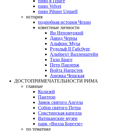
пиво в Праге
пиво Velvet
пиво Pilsner Urquell
история
подробная история Чехии
известные личности
Ян Непомуцкий
Давид Черны
Альфонс Муха
Рудольф II Габсбург
Альбрехт Валленштейн
Тихо Браге
Петр Парлерж
Войта Напрстек
Анежка Чешская
ДОСТОПРИМЕЧАТЕЛЬНОСТИ РИМА
главные
Колизей
Пантеон
Замок святого Ангела
Собор святого Петра
Сикстинская капелла
Ватиканские музеи
парк «Вилла Боргезе»
по тематике