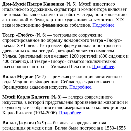
Дом-Музей Пьетро Каноника
(№ 5). Музей известного
итальянского художника, скульптора и композитора включает
не только большое количество работ мастера, но и коллекцию
антикварной мебели, картины художников–пьемонтцев XIX
века и экспозицию фламандских гобеленов.
Подробнее
.
Театр «Глобус»
(№ 6) — театральное сооружение,
спроектированное по образцу лондонского театра «Глобус»
начала XVII века. Театр имеет форму кольца и построен из
древесины скального дуба, который является символом
Уэльса. Зрительный зал вмещает 1200 зрителей (800 сидячих и
400 стоячих). В театре «Глобус» ставятся исключительно
пьесы одного автора — Уильяма Шекспира.
Подробнее
.
Вилла Медичи
(№ 7) — римская резиденция влиятельного
рода Медичи из Флоренции. Сейчас здесь расположена
Французская академия искусств.
Подробнее
.
Музей Карло Билотти
(№ 8) — галерея современного
искусства, в которой представлены произведения живописи и
скульптуры из собрания итало-американского коллекционера
Карло Билотти (1934-2006).
Подробнее
.
Вилла Джу­лия
(№ 9) — бывшая загородная летняя
резиденция римских пап. Вилла была построена в 1550–1555