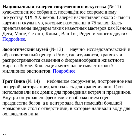
Национальная галерея современного искусства
(№ 11) —
художественное собрание, посвящённое современному
искусству XIX-XX веков. Галерея насчитывает около 5 тысяч
картин и скульптур, которые размещены в 75 залах. Здесь
представлены шедевры таких известных мастеров как Канова,
Дега, Моне, Сезанн, Климт, Ван Гог, Роден и многих других.
Подробнее
.
Зоологический музей
(№ 13) — научно–исследовательский и
образовательный центр в Риме, где изучаются, хранятся и
распространяются сведения о биоразнообразии животного
мира на Земле. Коллекция музея насчитывает около 5
миллионов экспонатов.
Подробнее
.
Грот Вина
(№ 14) — небольшое сооружение, построенное над
пещерой, которая предназначалась для хранения вин. Грот
использовали как домик для проведения встреч и праздников.
Внутри он украшен фресками с изображением сцен
празднества богов, а в центре зала был помещён большой
мраморный стол с отверстиями, в которые наливали воду для
охлаждения вина.