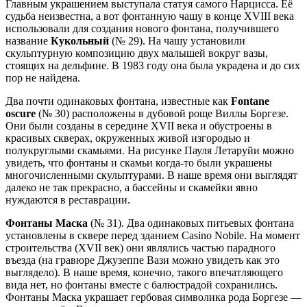
Главным украшением выступала статуя самого Нарцисса. Её
судьба неизвестна, а вот фонтанную чашу в конце XVIII века
использовали для создания нового фонтана, получившего
название
Кукольный
(№ 29). На чашу установили
скульптурную композицию двух малышей вокруг вазы,
стоящих на дельфине. В 1983 году она была украдена и до сих
пор не найдена.
Два почти одинаковых фонтана, известные как
Fontane
oscure
(№ 30) расположены в дубовой роще Виллы Боргезе.
Они были созданы в середине XVII века и обустроены в
красивых скверах, окруженных живой изгородью и
полукруглыми скамьями. На рисунке Пауля Летаруйи можно
увидеть, что фонтаны и скамьи когда-то были украшены
многочисленными скульптурами. В наше время они выглядят
далеко не так прекрасно, а бассейны и скамейки явно
нуждаются в реставрации.
Фонтаны Маска
(№ 31). Два одинаковых питьевых фонтана
установлены в сквере перед зданием Casino Nobile. На момент
строительства (XVII век) они являлись частью парадного
въезда (на гравюре Джузеппе Вази можно увидеть как это
выглядело). В наше время, конечно, такого впечатляющего
вида нет, но фонтаны вместе с балюстрадой сохранились.
Фонтаны Маска украшает гербовая символика рода Боргезе —