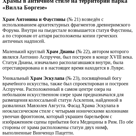
Храмы в античном стиле на территории парка
«Вилла Боргезе»
Храм Антонина и Фаустины
(№ 21) возведён с
использованием архитектурных фрагментов древнеримского
Форума. Внутри на пьедестале возвышается статуя Фаустины,
а по сторонам от алтаря расположены копии греческих
античных надписей.
Маленький круглый
Храм Дианы
(№ 22), автором которого
являлся Антонио Аспруччи, был построен в конце XVIII века.
Статуя Дианы, изначально располагавшаяся внутри, была
отреставрирована и в настоящее время находится в Лувре.
Уникальный
Храм Эскулапа
(№ 23), посвящённый богу
врачебного искусства, также был спроектирован и построен
Аспруччи. Расположенный в самом центре озера на
небольшом искусственном озере храм предназначался для
размещения колоссальной статуи Асклепия, найденной в
развалинах Мавзолея Августа. Фасад Храма Эскулапа в
неоклассическом стиле с четырьмя ионическими колоннами
увенчан фронтоном, который украшен барельефом с
изображением сцены прибытия бога Медицины в Рим. По обе
стороны от храма расположены статуи двух нимф,
выполненные Винченцо Пацетти.