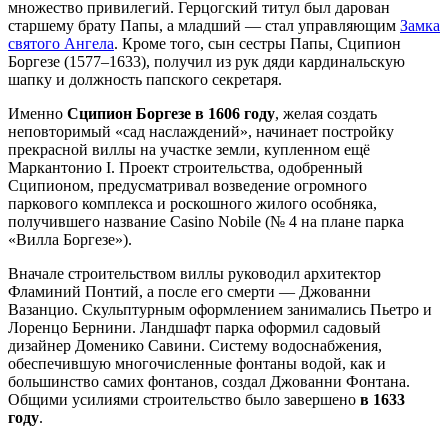
множество привилегий. Герцогский титул был дарован
старшему брату Папы, а младший — стал управляющим
Замка
святого Ангела
. Кроме того, сын сестры Папы, Сципион
Боргезе (1577–1633), получил из рук дяди кардинальскую
шапку и должность папского секретаря.
Именно
Сципион Боргезе в 1606 году
, желая создать
неповторимый «сад наслаждений», начинает постройку
прекрасной виллы на участке земли, купленном ещё
Маркантонио I. Проект строительства, одобренный
Сципионом, предусматривал возведение огромного
паркового комплекса и роскошного жилого особняка,
получившего название Casino Nobile (№ 4 на плане парка
«Вилла Боргезе»).
Вначале строительством виллы руководил архитектор
Фламиний Понтий, а после его смерти — Джованни
Вазанцио. Скульптурным оформлением занимались Пьетро и
Лоренцо Бернини. Ландшафт парка оформил садовый
дизайнер Доменико Савини. Систему водоснабжения,
обеспечившую многочисленные фонтаны водой, как и
большинство самих фонтанов, создал Джованни Фонтана.
Общими усилиями строительство было завершено
в 1633
году
.