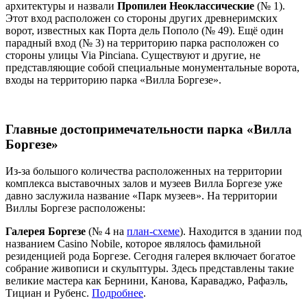
архитектуры и назвали
Пропилеи Неоклассические
(№ 1).
Этот вход расположен со стороны других древнеримских
ворот, известных как Порта дель Пополо (№ 49). Ещё один
парадный вход (№ 3) на территорию парка расположен со
стороны улицы Via Pinciana. Существуют и другие, не
представляющие собой специальные монументальные ворота,
входы на территорию парка «Вилла Боргезе».
Главные достопримечательности парка «Вилла
Боргезе»
Из-за большого количества расположенных на территории
комплекса выставочных залов и музеев Вилла Боргезе уже
давно заслужила название «Парк музеев». На территории
Виллы Боргезе расположены:
Галерея Боргезе
(№ 4 на
план-схеме
). Находится в здании под
названием Casino Nobile, которое являлось фамильной
резиденцией рода Боргезе. Сегодня галерея включает богатое
собрание живописи и скульптуры. Здесь представлены такие
великие мастера как Бернини, Канова, Караваджо, Рафаэль,
Тициан и Рубенс.
Подробнее
.