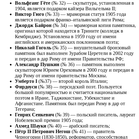
Вольфганг Гёте
(№ 32) — скульптура, установленная в
1904, является подарком кайзера Вильгельма II;
Виктор Гюго
(№ 33) — мраморная статуя 1905 года
является подарком франко–итальянской лиги Рима;
Джордж Байрон
(№ 34) — мраморная копия памятника,
оригинал которой находится в Трините (колледж в
Кембридже). Установлена в 1959 году от имени
английских и американских поклонников поэта;
Николай Гоголь
(№ 35) — внушительный бронзовый
памятник был выполнен Зурабом Церетели в 2002 году
и передан в дар Риму от имени Правительства РФ;
Александр Пушкин
(№ 36) — памятник выполнен
скульптором Юрием Ореховым в 2000 году и передан в
дар Риму от имени правительства Москвы.
Умберто I
(№37) — второй король Италии;
Фирдоуси
(№ 38) — персидский поэт. Пользуется
большой популярностью и считается национальным
поэтом в Иране, Таджикистане, Узбекистане и
Афганистане. Памятник был передан Риму в дар от
Тегерана;
Генрих Сенкевич
(№ 39) — польский писатель, лауреат
Нобелевской премии 1905 года;
Ахмед Шауки
(№ 40) — арабский писатель;
Пётр II Петрович Негош
(№ 41) — правитель
Черногории (1830-1850), реформатор, способствовал