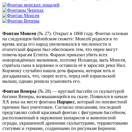
Фонтан Моисея
(№ 27). Открыт в 1868 году. Фонтан основан
на следующем библейском сюжете: Моисей родился в то
время, когда его народ увеличивался в численности и
египетский фараон был обеспокоен тем, что евреи могут
помочь врагам Египта. Фараон приказал убить всех
новорождённых мальчиков, поэтому Иохаведа, мать Моисея,
спрятала сына в корзинке и оставила её в зарослях реки Нил.
Корзинку случайно нашла дочь фараона, которая хоть и
догадывалась, что, скорее всего, перед ней израильский
малыш, однако решила усыновить его.
Фонтан Венеры
(№ 28) — круглый бассейн со скульптурой
богини Венеры, возвышающейся на скале. Появился в начале
XX века на месте фонтана
Нарцисс
, который по неизвестной
причине был уничтожен. Согласно описаниям, последний
представлял собой красивый фонтан с фигурным бассейном,
расположенный в окружении кипарисов и живописной
ограды, украшенной древними скульптурами, терракотовыми
статуями и гермами, созданными по рисункам Бернини.