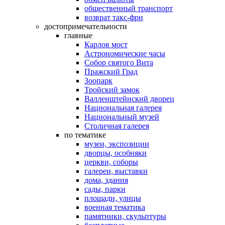
общественный транспорт
возврат такс-фри
достопримечательности
главные
Карлов мост
Астрономические часы
Собор святого Вита
Пражский Град
Зоопарк
Тройский замок
Валленштейнский дворец
Национальная галерея
Национальный музей
Столичная галерея
по тематике
музеи, экспозиции
дворцы, особняки
церкви, соборы
галереи, выставки
дома, здания
сады, парки
площади, улицы
военная тематика
памятники, скульптуры