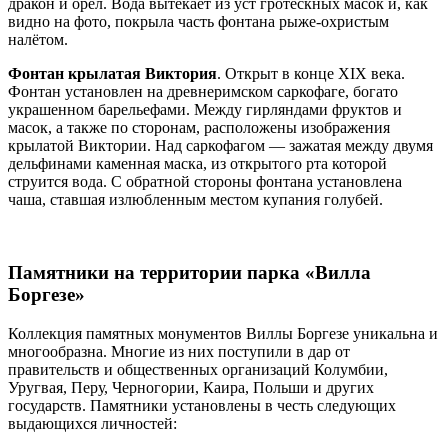
дракон и орёл. Вода вытекает из уст гротескных масок и, как
видно на фото, покрыла часть фонтана рыже-охристым
налётом.
Фонтан крылатая Виктория
. Открыт в конце XIX века.
Фонтан установлен на древнеримском саркофаге, богато
украшенном барельефами. Между гирляндами фруктов и
масок, а также по сторонам, расположены изображения
крылатой Виктории. Над саркофагом — зажатая между двумя
дельфинами каменная маска, из открытого рта которой
струится вода. С обратной стороны фонтана установлена
чаша, ставшая излюбленным местом купания голубей.
Памятники на территории парка «Вилла
Боргезе»
Коллекция памятных монументов Виллы Боргезе уникальна и
многообразна. Многие из них поступили в дар от
правительств и общественных организаций Колумбии,
Уругвая, Перу, Черногории, Каира, Польши и других
государств. Памятники установлены в честь следующих
выдающихся личностей: