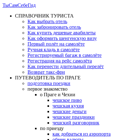
ТыСамСебеГид
СПРАВОЧНИК ТУРИСТА
Как выбрать отель
Как забронировать отель
Как купить дешевые авабилеты
Как оформить шенгенскую визу
Первый полёт на самолёте
Ручная кладь в самолёте
Регистрируемый багаж в самолёте
Регистрация на рейс самолёта
Как перенести длительный перелёт
Возврат такс-фри
ПУТЕВОДИТЕЛЬ ПО ПРАГЕ
подготовка поездки
первое знакомство
о Праге и Чехии
чешское пиво
чешская кухня
чешские деньги
чешские праздники
чешский разговорник
по приезду
как добраться из аэропорта
обмен валюты