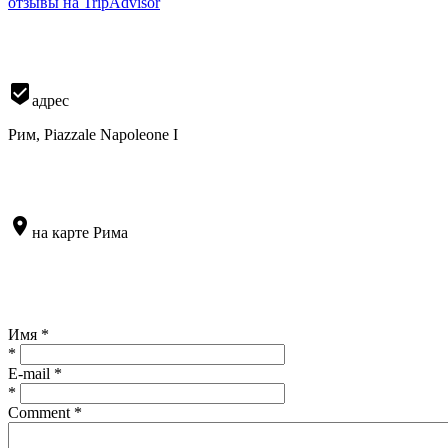
отзывы на TripAdvisor
beenhere
адрес
Рим, Piazzale Napoleone I
location_on
на карте Рима
Имя *
*
E-mail *
*
Comment
*