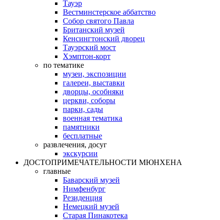
Тауэр
Вестминстерское аббатство
Собор святого Павла
Британский музей
Кенсингтонский дворец
Тауэрский мост
Хэмптон-корт
по тематике
музеи, экспозиции
галереи, выставки
дворцы, особняки
церкви, соборы
парки, сады
военная тематика
памятники
бесплатные
развлечения, досуг
экскурсии
ДОСТОПРИМЕЧАТЕЛЬНОСТИ МЮНХЕНА
главные
Баварский музей
Нимфенбург
Резиденция
Немецкий музей
Старая Пинакотека