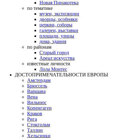
Новая Пинакотека
по тематике
музеи, экспозиции
дворцы, особняки
церкви, соборы
галереи, выставки
площади, улицы
дома, здания
по районам
Старый город
Ареал искусства
известные личности
Лола Монтес
ДОСТОПРИМЕЧАТЕЛЬНОСТИ ЕВРОПЫ
Амстердам
Брюссель
Варшава
Вена
Вильнюс
Копенгаген
Краков
Рига
Стокгольм
Таллин
Хельсинки