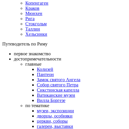
Копенгаген
Краков
Мюнхен
Рига
Стокгольм
Таллин
Хельсинки
Путеводитель по Риму
первое знакомство
достопримечательности
главные
Колизей
Пантеон
Замок святого Ангела
Собор святого Петра
Сикстинская капелла
Ватиканские музеи
Вилла Боргезе
по тематике
музеи, экспозиции
дворцы, особняки
церкви, соборы
галереи, выставки