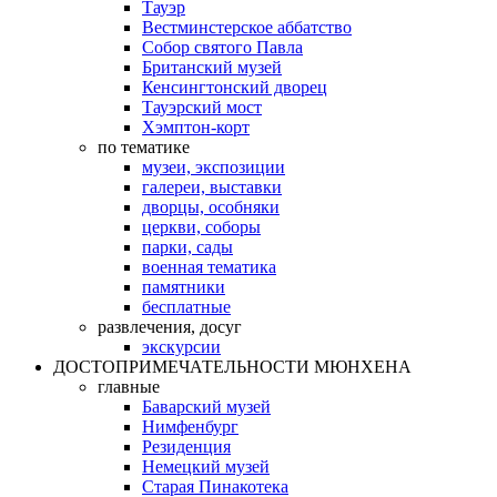
Тауэр
Вестминстерское аббатство
Собор святого Павла
Британский музей
Кенсингтонский дворец
Тауэрский мост
Хэмптон-корт
по тематике
музеи, экспозиции
галереи, выставки
дворцы, особняки
церкви, соборы
парки, сады
военная тематика
памятники
бесплатные
развлечения, досуг
экскурсии
ДОСТОПРИМЕЧАТЕЛЬНОСТИ МЮНХЕНА
главные
Баварский музей
Нимфенбург
Резиденция
Немецкий музей
Старая Пинакотека