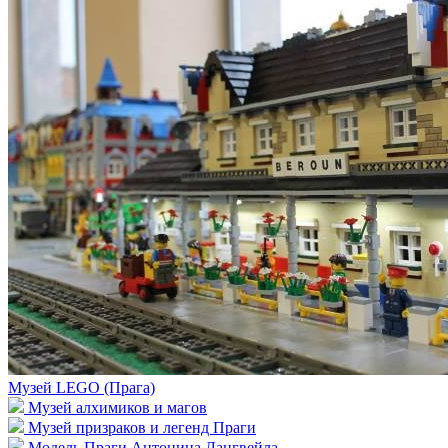
Музей LEGO (Прага)
Музей алхимиков и магов
Музей призраков и легенд Праги
Модель Праги Антонина Лангвейла