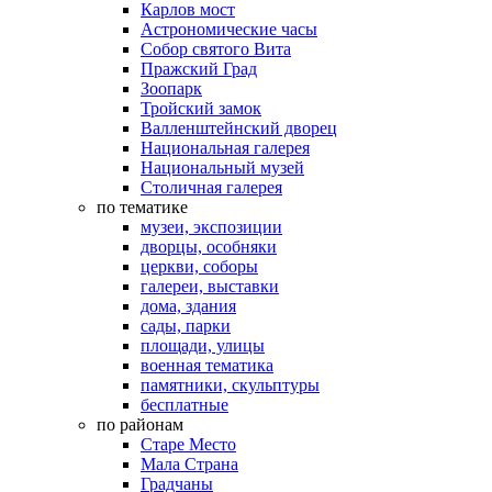
Карлов мост
Астрономические часы
Собор святого Вита
Пражский Град
Зоопарк
Тройский замок
Валленштейнский дворец
Национальная галерея
Национальный музей
Столичная галерея
по тематике
музеи, экспозиции
дворцы, особняки
церкви, соборы
галереи, выставки
дома, здания
сады, парки
площади, улицы
военная тематика
памятники, скульптуры
бесплатные
по районам
Старе Место
Мала Страна
Градчаны