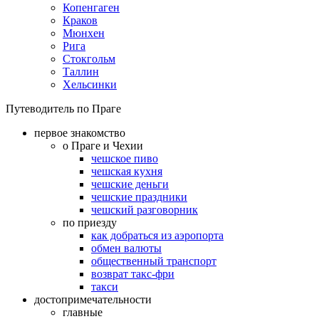
Копенгаген
Краков
Мюнхен
Рига
Стокгольм
Таллин
Хельсинки
Путеводитель по Праге
первое знакомство
о Праге и Чехии
чешское пиво
чешская кухня
чешские деньги
чешские праздники
чешский разговорник
по приезду
как добраться из аэропорта
обмен валюты
общественный транспорт
возврат такс-фри
такси
достопримечательности
главные