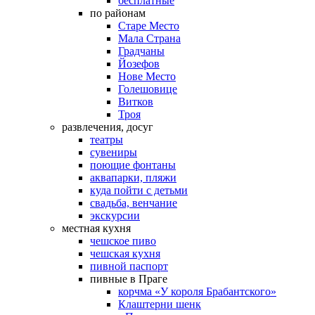
бесплатные
по районам
Старе Место
Мала Страна
Градчаны
Йозефов
Нове Место
Голешовице
Витков
Троя
развлечения, досуг
театры
сувениры
поющие фонтаны
аквапарки, пляжи
куда пойти с детьми
свадьба, венчание
экскурсии
местная кухня
чешское пиво
чешская кухня
пивной паспорт
пивные в Праге
корчма «У короля Брабантского»
Клаштерни шенк