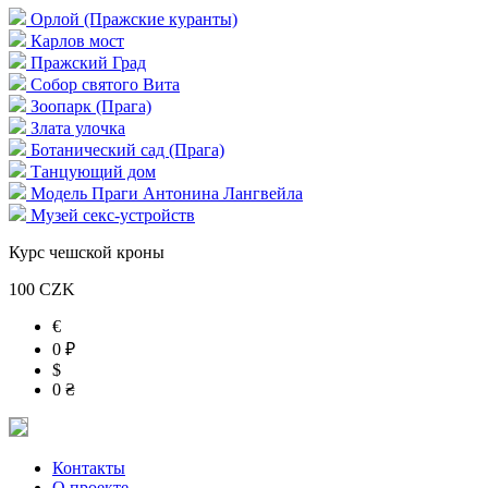
Орлой (Пражские куранты)
Карлов мост
Пражский Град
Собор святого Вита
Зоопарк (Прага)
Злата улочка
Ботанический сад (Прага)
Танцующий дом
Модель Праги Антонина Лангвейла
Музей секс-устройств
Курс чешской кроны
100 CZK
€
0 ₽
$
0 ₴
Контакты
О проекте