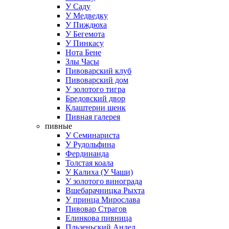
У Саду
У Медведку
У Пиждюха
У Бегемота
У Пинкасу
Нота Бене
Злы Часы
Пивоварский клуб
Пивоварский дом
У золотого тигра
Бредовский двор
Клаштерни шенк
Пивная галерея
пивные
У Семинариста
У Рудольфина
Фердинанда
Толстая коала
У Калиха (У Чаши)
У золотого винограда
Вшебарачницка Рыхта
У принца Мирослава
Пивовар Страгов
Елинкова пивница
Пльзеньский Андел