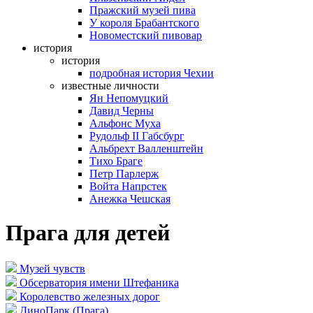
Пражский музей пива
У короля Брабантского
Новоместский пивовар
история
история
подробная история Чехии
известные личности
Ян Непомуцкий
Давид Черны
Альфонс Муха
Рудольф II Габсбург
Альбрехт Валленштейн
Тихо Браге
Петр Парлерж
Войта Напрстек
Анежка Чешская
Прага для детей
Музей чувств
Обсерватория имени Штефаника
Королевство железных дорог
ДиноПарк (Прага)