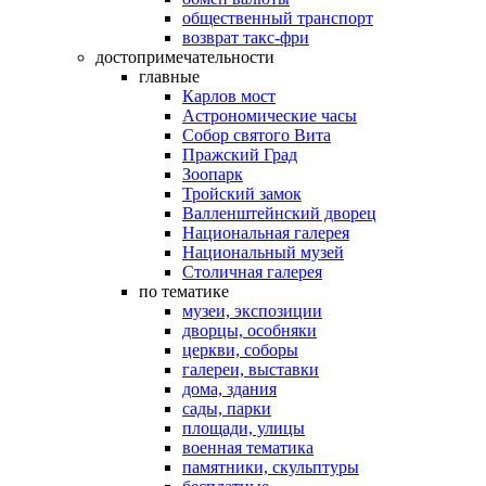
общественный транспорт
возврат такс-фри
достопримечательности
главные
Карлов мост
Астрономические часы
Собор святого Вита
Пражский Град
Зоопарк
Тройский замок
Валленштейнский дворец
Национальная галерея
Национальный музей
Столичная галерея
по тематике
музеи, экспозиции
дворцы, особняки
церкви, соборы
галереи, выставки
дома, здания
сады, парки
площади, улицы
военная тематика
памятники, скульптуры