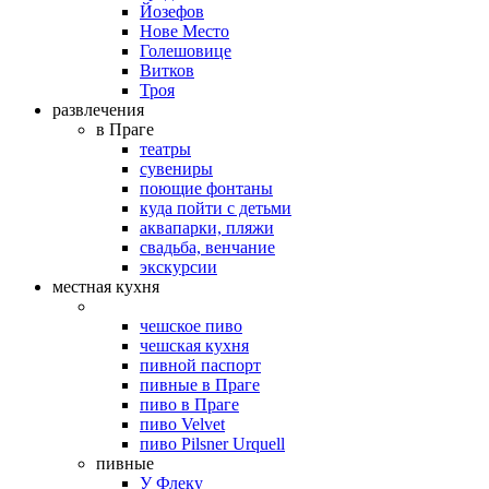
Йозефов
Нове Место
Голешовице
Витков
Троя
развлечения
в Праге
театры
сувениры
поющие фонтаны
куда пойти с детьми
аквапарки, пляжи
свадьба, венчание
экскурсии
местная кухня
чешское пиво
чешская кухня
пивной паспорт
пивные в Праге
пиво в Праге
пиво Velvet
пиво Pilsner Urquell
пивные
У Флеку