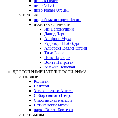
пиво в Праге
пиво Velvet
пиво Pilsner Urquell
история
подробная история Чехии
известные личности
Ян Непомуцкий
Давид Черны
Альфонс Муха
Рудольф II Габсбург
Альбрехт Валленштейн
Тихо Браге
Петр Парлерж
Войта Напрстек
Анежка Чешская
ДОСТОПРИМЕЧАТЕЛЬНОСТИ РИМА
главные
Колизей
Пантеон
Замок святого Ангела
Собор святого Петра
Сикстинская капелла
Ватиканские музеи
парк «Вилла Боргезе»
по тематике