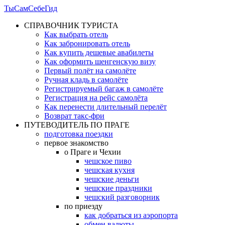
ТыСамСебеГид
СПРАВОЧНИК ТУРИСТА
Как выбрать отель
Как забронировать отель
Как купить дешевые авабилеты
Как оформить шенгенскую визу
Первый полёт на самолёте
Ручная кладь в самолёте
Регистрируемый багаж в самолёте
Регистрация на рейс самолёта
Как перенести длительный перелёт
Возврат такс-фри
ПУТЕВОДИТЕЛЬ ПО ПРАГЕ
подготовка поездки
первое знакомство
о Праге и Чехии
чешское пиво
чешская кухня
чешские деньги
чешские праздники
чешский разговорник
по приезду
как добраться из аэропорта
обмен валюты