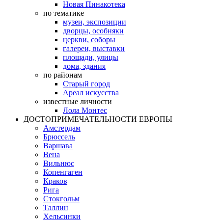
Новая Пинакотека
по тематике
музеи, экспозиции
дворцы, особняки
церкви, соборы
галереи, выставки
площади, улицы
дома, здания
по районам
Старый город
Ареал искусства
известные личности
Лола Монтес
ДОСТОПРИМЕЧАТЕЛЬНОСТИ ЕВРОПЫ
Амстердам
Брюссель
Варшава
Вена
Вильнюс
Копенгаген
Краков
Рига
Стокгольм
Таллин
Хельсинки