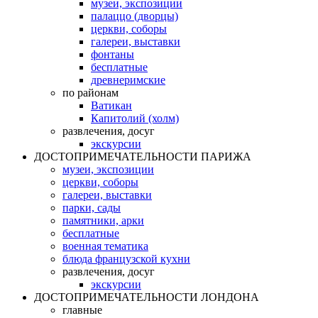
музеи, экспозиции
палаццо (дворцы)
церкви, соборы
галереи, выставки
фонтаны
бесплатные
древнеримские
по районам
Ватикан
Капитолий (холм)
развлечения, досуг
экскурсии
ДОСТОПРИМЕЧАТЕЛЬНОСТИ ПАРИЖА
музеи, экспозиции
церкви, соборы
галереи, выставки
парки, сады
памятники, арки
бесплатные
военная тематика
блюда французской кухни
развлечения, досуг
экскурсии
ДОСТОПРИМЕЧАТЕЛЬНОСТИ ЛОНДОНА
главные