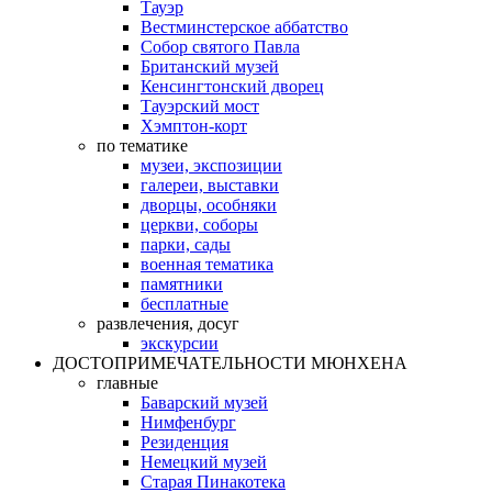
Тауэр
Вестминстерское аббатство
Собор святого Павла
Британский музей
Кенсингтонский дворец
Тауэрский мост
Хэмптон-корт
по тематике
музеи, экспозиции
галереи, выставки
дворцы, особняки
церкви, соборы
парки, сады
военная тематика
памятники
бесплатные
развлечения, досуг
экскурсии
ДОСТОПРИМЕЧАТЕЛЬНОСТИ МЮНХЕНА
главные
Баварский музей
Нимфенбург
Резиденция
Немецкий музей
Старая Пинакотека