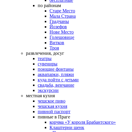
бесплатные
по районам
Старе Место
Мала Страна
Градчаны
Йозефов
Нове Место
Голешовице
Витков
Троя
развлечения, досуг
театры
сувениры
поющие фонтаны
аквапарки, пляжи
куда пойти с детьми
свадьба, венчание
экскурсии
местная кухня
чешское пиво
чешская кухня
пивной паспорт
пивные в Праге
корчма «У короля Брабантского»
Клаштерни шенк