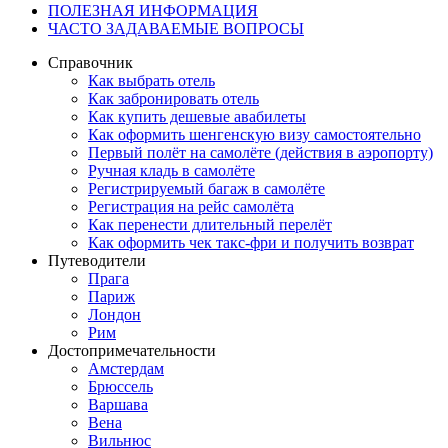
ПОЛЕЗНАЯ ИНФОРМАЦИЯ
ЧАСТО ЗАДАВАЕМЫЕ ВОПРОСЫ
Справочник
Как выбрать отель
Как забронировать отель
Как купить дешевые авабилеты
Как оформить шенгенскую визу самостоятельно
Первый полёт на самолёте (действия в аэропорту)
Ручная кладь в самолёте
Регистрируемый багаж в самолёте
Регистрация на рейс самолёта
Как перенести длительный перелёт
Как оформить чек такс-фри и получить возврат
Путеводители
Прага
Париж
Лондон
Рим
Достопримечательности
Амстердам
Брюссель
Варшава
Вена
Вильнюс