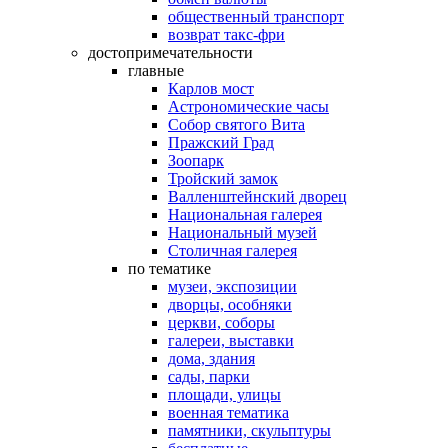
общественный транспорт
возврат такс-фри
достопримечательности
главные
Карлов мост
Астрономические часы
Собор святого Вита
Пражский Град
Зоопарк
Тройский замок
Валленштейнский дворец
Национальная галерея
Национальный музей
Столичная галерея
по тематике
музеи, экспозиции
дворцы, особняки
церкви, соборы
галереи, выставки
дома, здания
сады, парки
площади, улицы
военная тематика
памятники, скульптуры