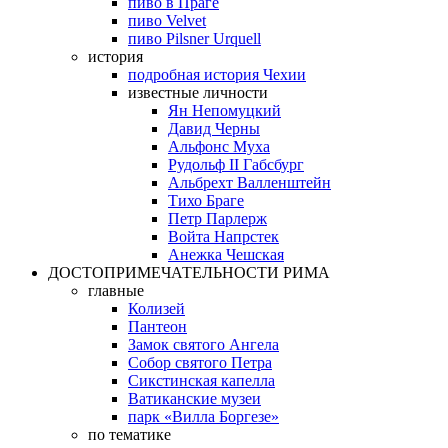
пиво в Праге
пиво Velvet
пиво Pilsner Urquell
история
подробная история Чехии
известные личности
Ян Непомуцкий
Давид Черны
Альфонс Муха
Рудольф II Габсбург
Альбрехт Валленштейн
Тихо Браге
Петр Парлерж
Войта Напрстек
Анежка Чешская
ДОСТОПРИМЕЧАТЕЛЬНОСТИ РИМА
главные
Колизей
Пантеон
Замок святого Ангела
Собор святого Петра
Сикстинская капелла
Ватиканские музеи
парк «Вилла Боргезе»
по тематике