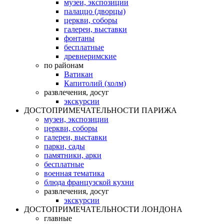
музеи, экспозиции
палаццо (дворцы)
церкви, соборы
галереи, выставки
фонтаны
бесплатные
древнеримские
по районам
Ватикан
Капитолий (холм)
развлечения, досуг
экскурсии
ДОСТОПРИМЕЧАТЕЛЬНОСТИ ПАРИЖА
музеи, экспозиции
церкви, соборы
галереи, выставки
парки, сады
памятники, арки
бесплатные
военная тематика
блюда французской кухни
развлечения, досуг
экскурсии
ДОСТОПРИМЕЧАТЕЛЬНОСТИ ЛОНДОНА
главные