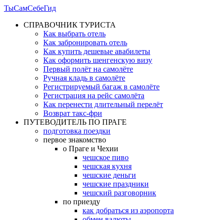
ТыСамСебеГид
СПРАВОЧНИК ТУРИСТА
Как выбрать отель
Как забронировать отель
Как купить дешевые авабилеты
Как оформить шенгенскую визу
Первый полёт на самолёте
Ручная кладь в самолёте
Регистрируемый багаж в самолёте
Регистрация на рейс самолёта
Как перенести длительный перелёт
Возврат такс-фри
ПУТЕВОДИТЕЛЬ ПО ПРАГЕ
подготовка поездки
первое знакомство
о Праге и Чехии
чешское пиво
чешская кухня
чешские деньги
чешские праздники
чешский разговорник
по приезду
как добраться из аэропорта
обмен валюты