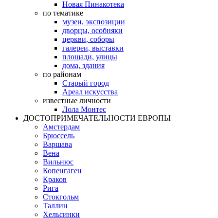
Новая Пинакотека
по тематике
музеи, экспозиции
дворцы, особняки
церкви, соборы
галереи, выставки
площади, улицы
дома, здания
по районам
Старый город
Ареал искусства
известные личности
Лола Монтес
ДОСТОПРИМЕЧАТЕЛЬНОСТИ ЕВРОПЫ
Амстердам
Брюссель
Варшава
Вена
Вильнюс
Копенгаген
Краков
Рига
Стокгольм
Таллин
Хельсинки