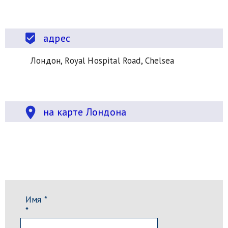
адрес
beenhere
Лондон, Royal Hospital Road, Chelsea
location_on
на карте Лондона
Имя *
*