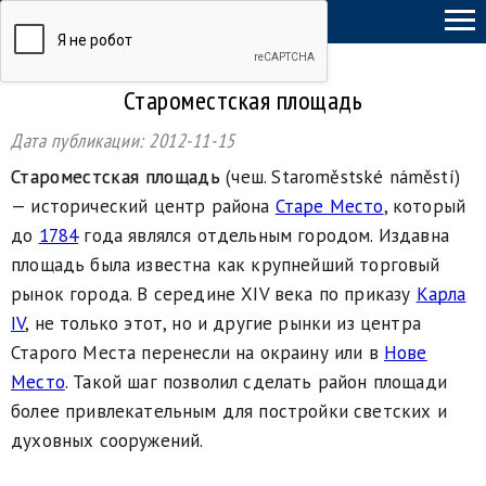
ТыСамСебеГид
Староместская площадь
Дата публикации:
2012-11-15
Староместская площадь
(чеш. Staroměstské náměstí)
— исторический центр района
Старе Место
, который
до
1784
года являлся отдельным городом. Издавна
площадь была известна как крупнейший торговый
рынок города. В середине XIV века по приказу
Карла
IV
, не только этот, но и другие рынки из центра
Старого Места перенесли на окраину или в
Нове
Место
. Такой шаг позволил сделать район площади
более привлекательным для постройки светских и
духовных сооружений.