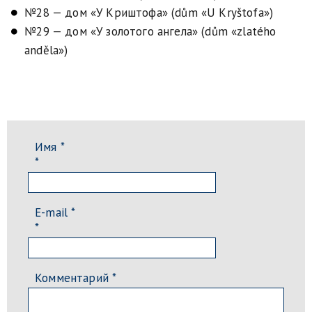
№28 — дом «У Криштофа» (dům «U Kryštofa»)
№29 — дом «У золотого ангела» (dům «zlatého
anděla»)
Имя *
*
E-mail *
*
Комментарий
*