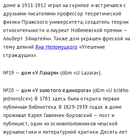
доме в 1911-1912 играл на скрипке и встречался с
друзьями-писателями профессор теоретической
физики Пражского университета, создатель теории
относительности и лауреат Нобелевской премии —
Альберт Эйнштейн». Также дом украшен фреской на
тему деяний
Яна Непомуцкого
«Утешение
страждущих».
№19 —
дом «У Лазаря»
(dům «U Lazara»).
№20 —
дом «У золотого единорога»
(dům «U bílého
jednorožce»). В 1781 здесь была открыта первая
публичная библиотека. В 1829-1939 годах в доме
проживал Карел Гавличек-Боровский — поэт и
публицист, один из основоположников чешской
журналистики и литературной критики. Десять лет