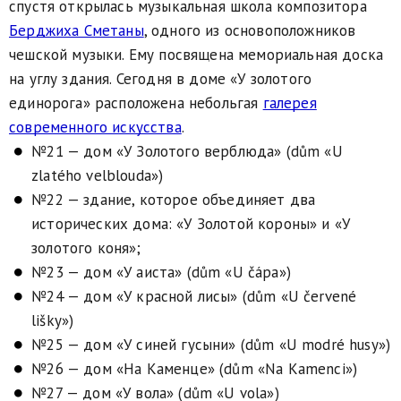
спустя открылась музыкальная школа композитора
Берджиха Сметаны
, одного из основоположников
чешской музыки. Ему посвящена мемориальная доска
на углу здания. Сегодня в доме «У золотого
единорога» расположена небольгая
галерея
современного искусства
.
№21 — дом «У Золотого верблюда» (dům «U
zlatého velblouda»)
№22 — здание, которое объединяет два
исторических дома: «У Золотой короны» и «У
золотого коня»;
№23 — дом «У аиста» (dům «U čápa»)
№24 — дом «У красной лисы» (dům «U červené
lišky»)
№25 — дом «У синей гусыни» (dům «U modré husy»)
№26 — дом «На Каменце» (dům «Na Kamenci»)
№27 — дом «У вола» (dům «U vola»)