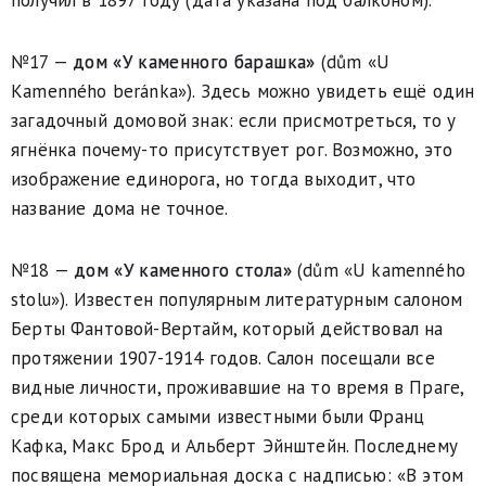
получил в 1897 году (дата указана под балконом).
№17 —
дом «У каменного барашка»
(dům «U
Kamenného beránka»). Здесь можно увидеть ещё один
загадочный домовой знак: если присмотреться, то у
ягнёнка почему-то присутствует рог. Возможно, это
изображение единорога, но тогда выходит, что
название дома не точное.
№18 —
дом «У каменного стола»
(dům «U kamenného
stolu»). Известен популярным литературным салоном
Берты Фантовой-Вертайм, который действовал на
протяжении 1907-1914 годов. Салон посещали все
видные личности, проживавшие на то время в Праге,
среди которых самыми известными были Франц
Кафка, Макс Брод и Альберт Эйнштейн. Последнему
посвящена мемориальная доска с надписью: «В этом