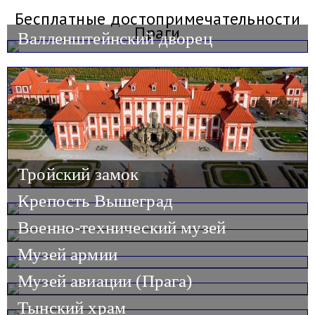
Бесплатные достопримечательности
Праги
Валленштейнский дворец
Тройский замок
Крепость Вышеград
Военно-технический музей
Музей армии
Музей авиации (Прага)
Тынский храм