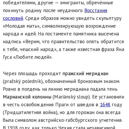
победителями, другие — эмигранты, обречённые
покинуть родину после неудачного
Восстания
сословий
. Среди образов можно увидеть скульптуру
«Молодая мать», символизирующую возрождение
народа и идей. На постаменте памятника высечена
надпись «Верим, что правительство опять обратится
к тебе, чешский народ», а также известная фраза Яна
Гуса «Любите людей».
Через площадь проходит
пражский меридиан
(pražský poledník), обозначенный бронзовым знаком.
Ровно в полдень на линию меридиана падала тень
Марианской колонны
(Mariánský sloup). Её установили
в честь освобождения Праги от шведов в
1648
году
(Тридцатилетняя война), но для горожан она всегда
была символом австрийско-габсбургского угнетения.
В 1918 году, как только Чехия стала независимой,