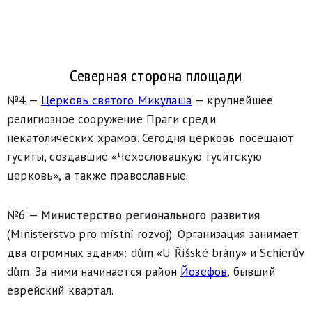
Северная сторона площади
№4 —
Церковь святого Микулаша
— крупнейшее
религиозное сооружение Праги среди
некатолических храмов. Сегодня церковь посещают
гуситы, создавшие «Чехословацкую гуситскую
церковь», а также православные.
№6 —
Министерство регионального развития
(Ministerstvo pro místní rozvoj). Организация занимает
два огромных здания: dům «U Říšské brány» и Schierův
dům. За ними начинается район
Йозефов
, бывший
еврейский квартал.