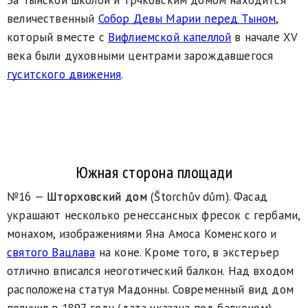
За Тынской школой и Трчковским домом находится
величественный
Собор Девы Марии перед Тыном
,
который вместе с
Вифлиемской капеллой
в начале XV
века были духовными центрами зарождавшегося
гуситского движения
.
Южная сторона площади
№16 —
Шторховский дом
(Štorchův dům). Фасад
украшают несколько ренессансных фресок с гербами,
монахом, изображениями Яна Амоса Коменского и
святого Вацлава
на коне. Кроме того, в экстерьер
отлично вписался неоготический балкон. Над входом
расположена статуя Мадонны. Современный вид дом