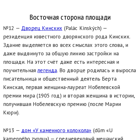
Восточная сторона площади
№12 —
Дворец Кинских
(Palác Kinských) —
резиденция известного дворянского рода Кинских.
Здание выделяется во всех смыслах этого слова, и
даже выдвинуто за общую линию застройки на
площади. На этот счёт даже есть интересная и
поучительная
легенда
. Во дворце родилась и выросла
писательница и общественный деятель Берта
Кинская, первая женщина-лауреат Нобелевской
премии мира (1905 год) и вторая женщина в истории,
получившая Нобелевскую премию (после Марии
Кюри).
№13 —
дом «У каменного колокола»
(dům «U
kamenného zvonu») —
средневековый мещанский